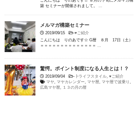
こんにちは りのあです☆ ８月の下旬にメルマガ構
築 セミナーが開催されまして。 ...
メルマガ構築セミナー
2019/09/15
-
♥ご紹介
こんにちは りのあです☆ G暦 ８月 17日（土）
＝＝＝＝＝＝＝＝＝＝＝＝＝＝ ...
驚愕。ポイント制度になる人生とは！？
2019/09/04
-
┣ライフスタイル
,
♥ご紹介
マヤ
,
マヤカレンダー
,
マヤ暦
,
マヤ暦で波乗り
,
広島マヤ暦
,
１３の月の暦