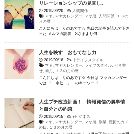
リレーションシップの見直し。
2019/09/20
-
人間関係
マヤ
,
マヤカレンダー
,
マヤ暦
,
人間関係
,
１３の
月の暦
こんにちは りのあです☆ 先日の記事を読んで下さ
った メルマガ読者 Sさまより何 ...
人生を映す おもてなし力
2019/09/18
-
┣ライフスタイル
マヤ
,
マヤカレンダー
,
ライフスタイル
,
引き寄
せ
,
新月
,
１３の月の暦
こんにちは りのあです☆ 今日は マヤカレンダー
では 「 奉仕 」 のキーワード ...
人生プチ改造計画！ 情報発信の裏事情
と自分との約束
2019/09/15
-
♥ビジネス
マヤ
,
マヤカレンダー
,
マヤ暦
,
副業
,
魔術のカメ
の日
,
１３の月の暦