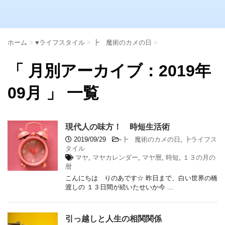
ホーム
>
♥ライフスタイル
>
┣ 魔術のカメの日
>
「 月別アーカイブ：2019年
09月 」 一覧
現代人の味方！ 時短生活術
2019/09/29
-
┣ 魔術のカメの日
,
┣ライフス
タイル
マヤ
,
マヤカレンダー
,
マヤ暦
,
時短
,
１３の月の
暦
こんにちは りのあです☆ 昨日まで、白い世界の橋
渡しの １３日間が続いたせいか今 ...
引っ越しと人生の相関関係