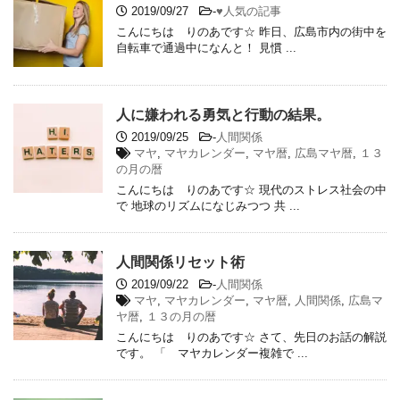
2019/09/27
-
♥人気の記事
こんにちは りのあです☆ 昨日、広島市内の街中を
自転車で通過中になんと！ 見慣 ...
人に嫌われる勇気と行動の結果。
2019/09/25
-
人間関係
マヤ
,
マヤカレンダー
,
マヤ暦
,
広島マヤ暦
,
１３
の月の暦
こんにちは りのあです☆ 現代のストレス社会の中
で 地球のリズムになじみつつ 共 ...
人間関係リセット術
2019/09/22
-
人間関係
マヤ
,
マヤカレンダー
,
マヤ暦
,
人間関係
,
広島マ
ヤ暦
,
１３の月の暦
こんにちは りのあです☆ さて、先日のお話の解説
です。 「 マヤカレンダー複雑で ...