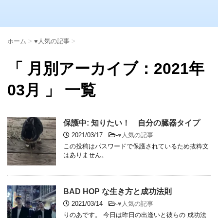
ホーム
>
♥人気の記事
>
「 月別アーカイブ：2021年
03月 」 一覧
保護中: 知りたい！ 自分の臓器タイプ
2021/03/17
-
♥人気の記事
この投稿はパスワードで保護されているため抜粋文
はありません。
BAD HOP な生き方と成功法則
2021/03/14
-
♥人気の記事
りのあです。 今日は昨日の出逢いと彼らの 成功法