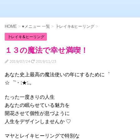
HOME
>
♥メニュー 一覧
>
┣レイキ&ヒーリング
>
┣レイキ&ヒーリング
１３の魔法で幸せ満喫！
2019/07/24
2019/11/23
あなた史上最高の魔法使いの年にするために゜
☆゜'・:★:.。
たった一度きりの人生
あなたの眠らせている魅力を
開花させて個性が息づように
人生をデザインしませんか ♡
マヤとレイキヒーリングで特別な