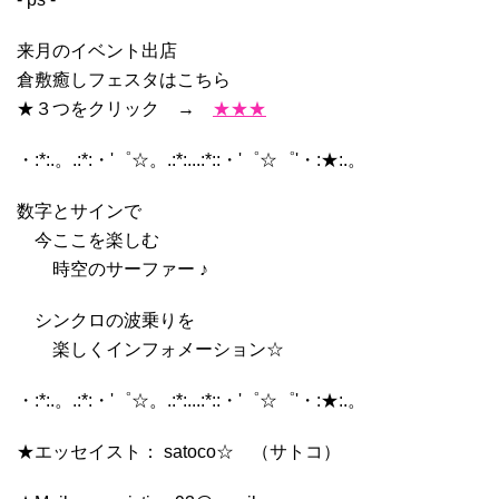
来月のイベント出店
倉敷癒しフェスタはこちら
★３つをクリック →
★★★
・:*:.。.:*:・'゜☆。.:*:...:*::・'゜☆゜'・:★:.。
数字とサインで
今ここを楽しむ
時空のサーファー ♪
シンクロの波乗りを
楽しくインフォメーション☆
・:*:.。.:*:・'゜☆。.:*:...:*::・'゜☆゜'・:★:.。
★エッセイスト： satoco☆ （サトコ）