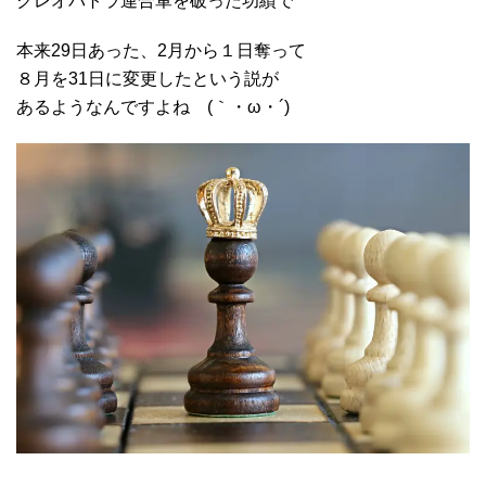
クレオパトラ連合軍を破った功績で
本来29日あった、2月から１日奪って
８月を31日に変更したという説が
あるようなんですよね (｀・ω・´)