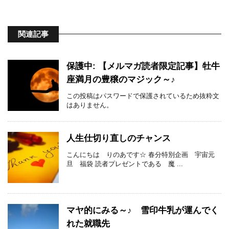
関連記事
保護中: 【メルマガ読者限定記事】牡牛
座満月の豊穣のマジック～♪
この投稿はパスワードで保護されているため抜粋文
はありません。
人生仕切り直しのチャンス
こんにちは りのあです☆ 春分特別企画 宇宙元
旦 福袋 読者プレゼントである 魔 ...
マヤ的にみる～♪ 雪印牛乳が運んでく
れた就職先