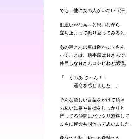
でも、他に女の人がいない（汗）
勘違いかなぁ～と思いながら
立ち止まって振り返ってみると。
あの声とあの車は確かにＮさん
ってことは、助手席はＮさんで
仲良しなＮさんコンビねと認識。
「 りのあ さ～ん！！
運命を感じました 」
そんな嬉しい言葉をかけて頂き
お互いに夢や目標をしっかりと
持ってる仲間にバッタリ遭遇して
まさに運命共同体って思いました。
数分でも数十秒でも数秒でも