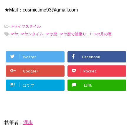
★Mail：cosmictime93@gmail.com
-
┣ライフスタイル
-
マヤ
,
マヤンタイム
,
マヤ暦
,
マヤ暦で波乗り
,
１３の月の暦
Twitter
Facebook
Google+
Pocket
B!
はてブ
LINE
執筆者：
浬歩