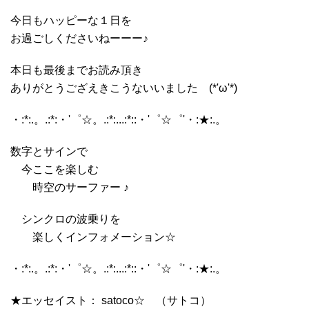
今日もハッピーな１日を
お過ごしくださいねーーー♪
本日も最後までお読み頂き
ありがとうござえきこうないいました (*'ω'*)
・:*:.。.:*:・'゜☆。.:*:...:*::・'゜☆゜'・:★:.。
数字とサインで
今ここを楽しむ
時空のサーファー ♪
シンクロの波乗りを
楽しくインフォメーション☆
・:*:.。.:*:・'゜☆。.:*:...:*::・'゜☆゜'・:★:.。
★エッセイスト： satoco☆ （サトコ）