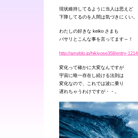
現状維持してるように当人は思えど
下降してるのを人間は気づきにくい。
わたしの好きな keiko さまも
バサリとこんな事を言ってます～！
http://ameblo.jp/hikiyose358/entry-121
変化って確かに大変なんですが
宇宙に唯一存在し続ける法則は
変化なので、これでは波に乗り
遅れちゃうわけですが・・。