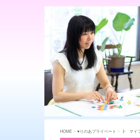
HOME
>
♥りのあプライベート
>
┣ マイ