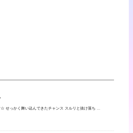
け
です☆ せっかく舞い込んできたチャンス スルリと抜け落ち ...