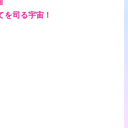
ル
てを司る宇宙！