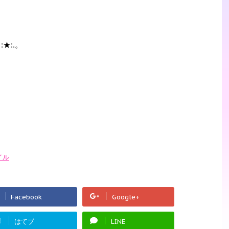
・:★:.。
イル
Facebook
Google+
!
はてブ
LINE