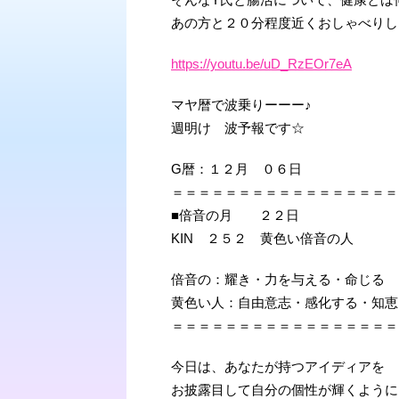
あの方と２０分程度近くおしゃべりし
https://youtu.be/uD_RzEOr7eA
マヤ暦で波乗りーーー♪
週明け 波予報です☆
G暦：１２月 ０６日
＝＝＝＝＝＝＝＝＝＝＝＝＝＝＝＝＝
■倍音の月 ２２日
KIN ２５２ 黄色い倍音の人
倍音の：耀き・力を与える・命じる
黄色い人：自由意志・感化する・知恵
＝＝＝＝＝＝＝＝＝＝＝＝＝＝＝＝＝
今日は、あなたが持つアイディアを
お披露目して自分の個性が輝くように