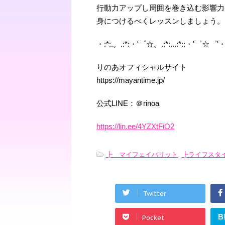
行動力アップし周囲を巻き込む影響力
身につけるべくレッスンしましょう。
・:*:.。.:*:・'゜☆。.:*:...:*::・'゜☆゜'
りのあオフィシャルサイト
https://mayantime.jp/
公式LINE：＠rinoa
https://lin.ee/4YZXtFiO2
-
┣ マイフェイバリット
,
┣ライフスタ
Twitter
B
Pocket