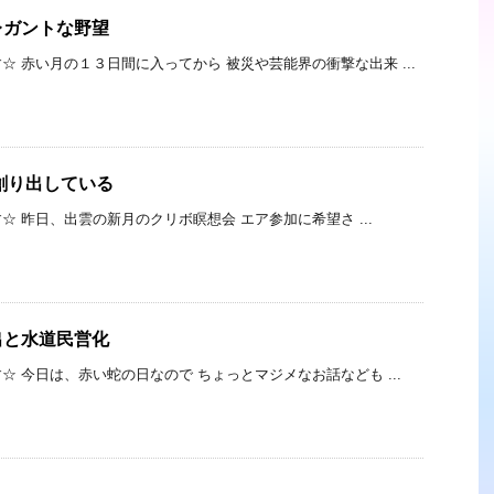
レガントな野望
☆ 赤い月の１３日間に入ってから 被災や芸能界の衝撃な出来 ...
創り出している
です☆ 昨日、出雲の新月のクリボ瞑想会 エア参加に希望さ ...
出と水道民営化
 今日は、赤い蛇の日なので ちょっとマジメなお話なども ...