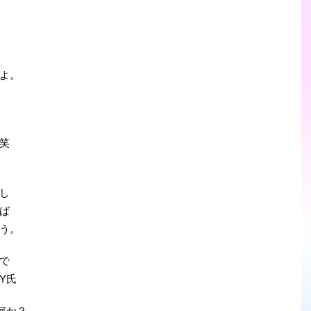
よ。
笑
し
ば
う。
で
Y氏
何か？