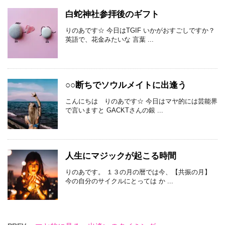
白蛇神社参拝後のギフト
りのあです☆ 今日はTGIF いかがおすごしですか？
英語で、花金みたいな 言葉 ...
○○断ちでソウルメイトに出逢う
こんにちは りのあです☆ 今日はマヤ的には芸能界
で言いますと GACKTさんの銀 ...
人生にマジックが起こる時間
りのあです。 １３の月の暦では今、【共振の月】
今の自分のサイクルにとっては か ...