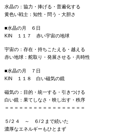
水晶の：協力・捧げる・普遍化する
黄色い戦士：知性・問う・大胆さ
■水晶の月 ６日
KIN １１７ 赤い宇宙の地球
宇宙の：存在・持ちこたえる・越える
赤い地球：舵取り・発展させる・共時性
■水晶の月 ７日
KIN １１８ 白い磁気の鏡
磁気の：目的・統一する・引きつける
白い鏡：果てしなさ・映し出す・秩序
＝＝＝＝＝＝＝＝＝＝＝＝＝＝＝＝＝
５/２４ ～ ６/２まで続いた
濃厚なエネルギーもひとまず