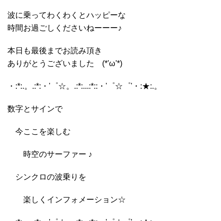
波に乗ってわくわくとハッピーな
時間お過ごしくださいねーーー♪
本日も最後までお読み頂き
ありがとうございました (*'ω'*)
・:*:.。.:*:・'゜☆。.:*:...:*::・'゜☆゜'・:★:.。
数字とサインで
今ここを楽しむ
時空のサーファー ♪
シンクロの波乗りを
楽しくインフォメーション☆