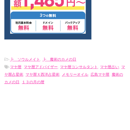
-
┣ ソウルメイト
,
┣ 魔術のカメの日
-
マヤ暦
,
マヤ暦アドバイザー
,
マヤ暦コンサルタント
,
マヤ暦占い
,
マ
ヤ暦占星術
,
マヤ暦Ｘ西洋占星術
,
メモリーオイル
,
広島マヤ暦
,
魔術の
カメの日
,
１３の月の暦