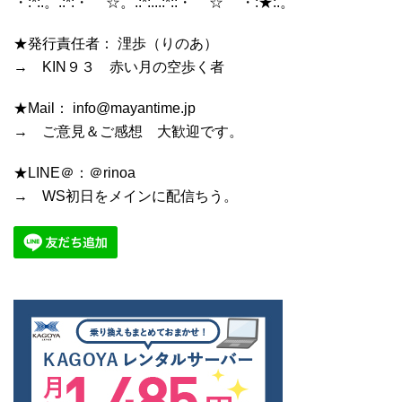
・:*:.。.:*:・'゜☆。.:*:...:*::・'゜☆゜'・:★:.。
★発行責任者： 浬歩（りのあ）
→ KIN９３ 赤い月の空歩く者
★Mail： info@mayantime.jp
→ ご意見＆ご感想 大歓迎です。
★LINE＠：＠rinoa
→ WS初日をメインに配信ちう。