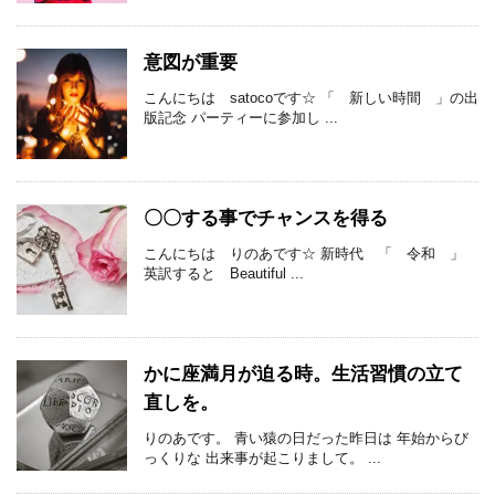
意図が重要
こんにちは satocoです☆ 「 新しい時間 」の出
版記念 パーティーに参加し ...
〇〇する事でチャンスを得る
こんにちは りのあです☆ 新時代 「 令和 」
英訳すると Beautiful ...
かに座満月が迫る時。生活習慣の立て
直しを。
りのあです。 青い猿の日だった昨日は 年始からび
っくりな 出来事が起こりまして。 ...