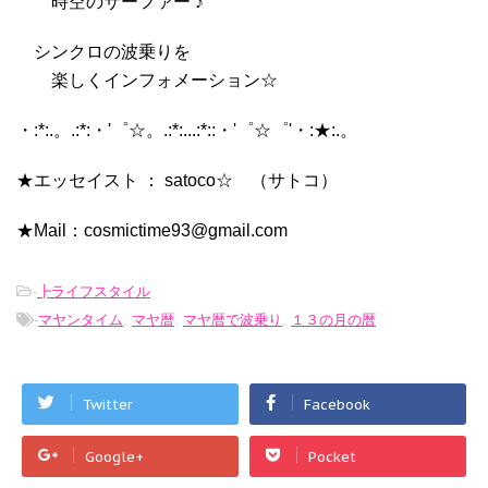
時空のサーファー ♪
シンクロの波乗りを
楽しくインフォメーション☆
・:*:.。.:*:・'゜☆。.:*:...:*::・'゜☆゜'・:★:.。
★エッセイスト ： satoco☆ （サトコ）
★Mail：cosmictime93@gmail.com
-
┣ライフスタイル
-
マヤンタイム
,
マヤ暦
,
マヤ暦で波乗り
,
１３の月の暦
Twitter
Facebook
Google+
Pocket