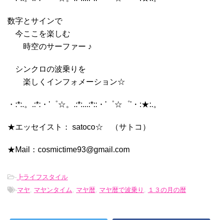
数字とサインで
今ここを楽しむ
時空のサーファー ♪
シンクロの波乗りを
楽しくインフォメーション☆
・:*:.。.:*:・'゜☆。.:*:...:*::・'゜☆゜'・:★:.。
★エッセイスト： satoco☆ （サトコ）
★Mail：cosmictime93@gmail.com
-
┣ライフスタイル
-
マヤ
,
マヤンタイム
,
マヤ暦
,
マヤ暦で波乗り
,
１３の月の暦