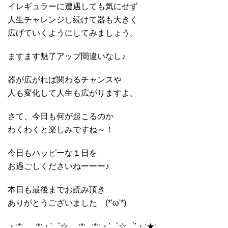
イレギュラーに遭遇しても気にせず
人生チャレンジし続けて器も大きく
広げていくようにしてみましょう。
ますます魅了アップ間違いなし♪
器が広がれば関わるチャンスや
人も変化して人生も広がりますよ。
さて、今日も何が起こるのか
わくわくと楽しみですね～！
今日もハッピーな１日を
お過ごしくださいねーーー♪
本日も最後までお読み頂き
ありがとうございました (*'ω'*)
・:*:.。.:*:・'゜☆。.:*:...:*::・'゜☆゜'・:★:.。